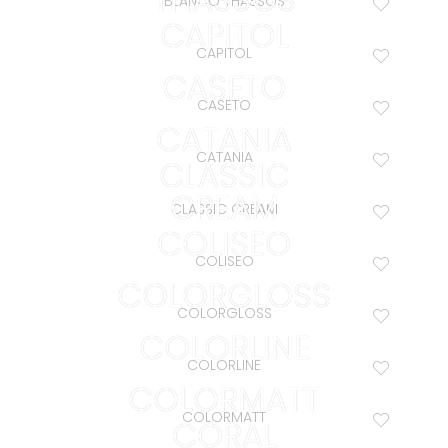
BLANCO THASSOS
CAPITOL
CAPITOL
CASETO
CASETO
CATANIA
CATANIA
CLASSIC
CREAM
CLASSIC CREAM
COLISEO
COLISEO
COLORGLOSS
COLORGLOSS
COLORLINE
COLORLINE
COLORMATT
COLORMATT
CORAL