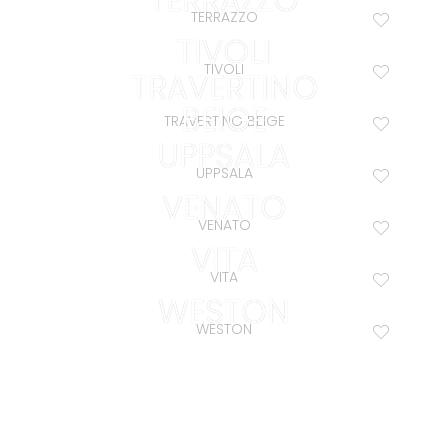
TERRAZZO
TIVOLI
TIVOLI
TRAVERTINO
BEIGE
TRAVERTINO BEIGE
UPPSALA
UPPSALA
VENATO
VENATO
VITA
VITA
WESTON
WESTON