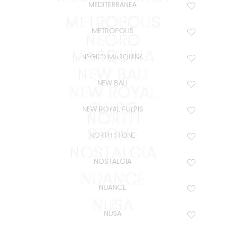
MEDITERRANEA
METROPOLIS
METROPOLIS
NEGRO
MARQUINA
NEGRO MARQUINA
NEW BALI
NEW BALI
NEW ROYAL
PULPIS
NEW ROYAL PULPIS
NORTH
STONE
NORTH STONE
NOSTALGIA
NOSTALGIA
NUANCE
NUANCE
NUSA
NUSA