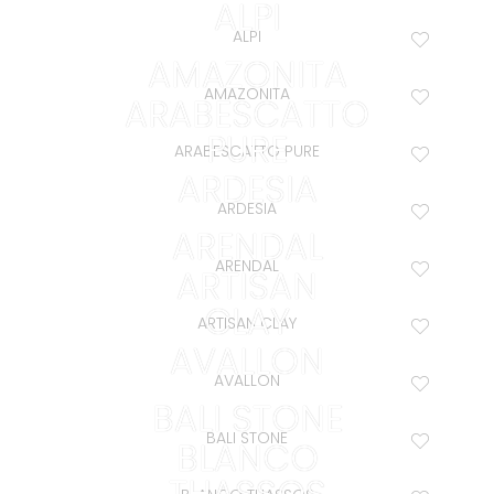
ALPI
ALPI
AMAZONITA
AMAZONITA
ARABESCATTO
PURE
ARABESCATTO PURE
ARDESIA
ARDESIA
ARENDAL
ARENDAL
ARTISAN
CLAY
ARTISAN CLAY
AVALLON
AVALLON
BALI STONE
BALI STONE
BLANCO
THASSOS