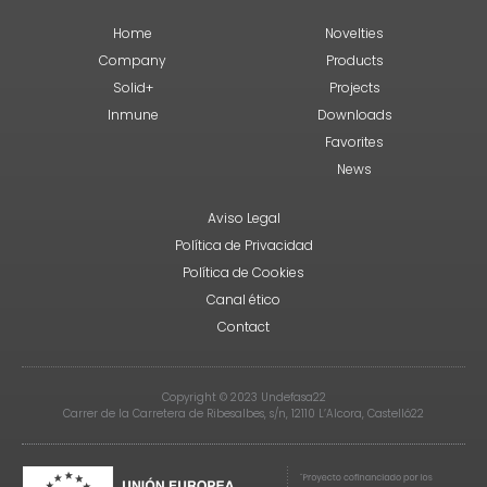
Home
Novelties
Company
Products
Solid+
Projects
Inmune
Downloads
Favorites
News
Aviso Legal
Política de Privacidad
Política de Cookies
Canal ético
Contact
Copyright © 2023 Undefasa22
Carrer de la Carretera de Ribesalbes, s/n, 12110 L’Alcora, Castelló22