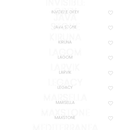
INVISIBLE
GREY
INVISIBLE GREY
JAVA
STONE
JAVA STONE
KIRUNA
KIRUNA
LAGOM
LAGOM
LARVIK
LARVIK
LEGACY
LEGACY
MARSELLA
MARSELLA
MAXSTONE
MAXSTONE
MEDITERRANEA