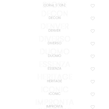
STONE
CORAL STONE
DECON
DECON
DENVER
DENVER
DIVERSO
DIVERSO
DUOMO
DUOMO
ESSENZA
ESSENZA
HERITAGE
HERITAGE
ICONIC
ICONIC
IMPRONTA
IMPRONTA