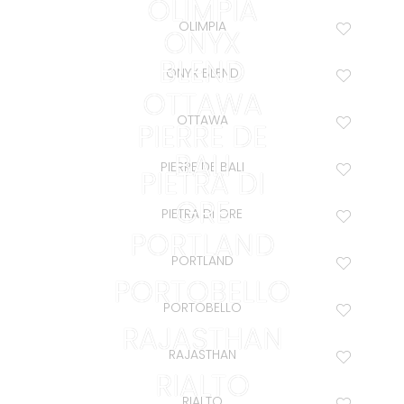
OLIMPIA
OLIMPIA
ONYX
BLEND
ONYX BLEND
OTTAWA
OTTAWA
PIERRE DE
BALI
PIERRE DE BALI
PIETRA DI
GRE
PIETRA DI GRE
PORTLAND
PORTLAND
PORTOBELLO
PORTOBELLO
RAJASTHAN
RAJASTHAN
RIALTO
RIALTO