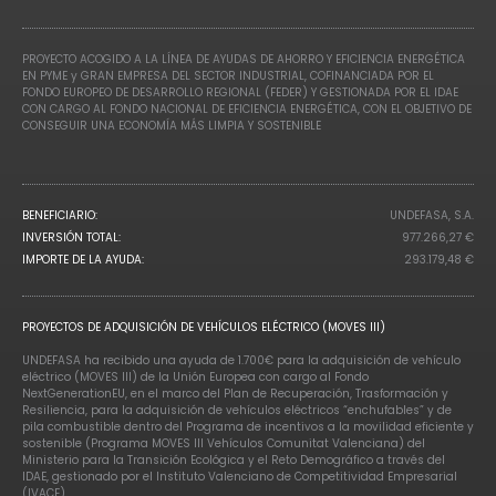
PROYECTO ACOGIDO A LA LÍNEA DE AYUDAS DE AHORRO Y EFICIENCIA ENERGÉTICA
EN PYME y GRAN EMPRESA DEL SECTOR INDUSTRIAL, COFINANCIADA POR EL
FONDO EUROPEO DE DESARROLLO REGIONAL (FEDER) Y GESTIONADA POR EL IDAE
CON CARGO AL FONDO NACIONAL DE EFICIENCIA ENERGÉTICA, CON EL OBJETIVO DE
CONSEGUIR UNA ECONOMÍA MÁS LIMPIA Y SOSTENIBLE
BENEFICIARIO:
UNDEFASA, S.A.
INVERSIÓN TOTAL:
977.266,27 €
IMPORTE DE LA AYUDA:
293.179,48 €
PROYECTOS DE ADQUISICIÓN DE VEHÍCULOS ELÉCTRICO (MOVES III)
UNDEFASA ha recibido una ayuda de 1.700€ para la adquisición de vehículo
eléctrico (MOVES III) de la Unión Europea con cargo al Fondo
NextGenerationEU, en el marco del Plan de Recuperación, Trasformación y
Resiliencia, para la adquisición de vehículos eléctricos “enchufables” y de
pila combustible dentro del Programa de incentivos a la movilidad eficiente y
sostenible (Programa MOVES III Vehículos Comunitat Valenciana) del
Ministerio para la Transición Ecológica y el Reto Demográfico a través del
IDAE, gestionado por el Instituto Valenciano de Competitividad Empresarial
(IVACE).