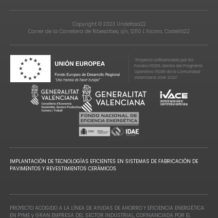
Copyright © 2023 Undefasa22
Carrer de la Carretera de Ribesalbes, s/n, 12110 L’Alcora, Castelló22
IMPLANTACIÓN DE TECNOLOGÍAS EFICIENTES EN SISTEMAS DE FABRICACIÓN DE
PAVIMENTOS Y REVESTIMIENTOS CERÁMICOS
PROYECTO ACOGIDO A LA LÍNEA DE AYUDAS DE AHORRO Y EFICIENCIA ENERGÉTICA
EN PYME y GRAN EMPRESA DEL SECTOR INDUSTRIAL, COFINANCIADA POR EL