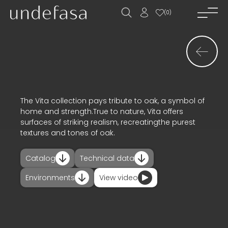
(
0
)
home_
company_
novelties_
products_
The Vita collection pays tribute to oak, a symbol of
home and strength.True to nature, Vita offers
projects_
surfaces of striking realism, recreatingthe purest
textures and tones of oak.
downloads_
Catalog
Technical data
contact_
Environments
View video
news_
ES
EN
FR