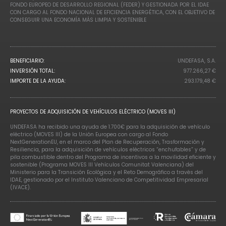
FONDO EUROPEO DE DESARROLLO REGIONAL (FEDER) Y GESTIONADA POR EL IDAE
CON CARGO AL FONDO NACIONAL DE EFICIENCIA ENERGÉTICA, CON EL OBJETIVO DE
CONSEGUIR UNA ECONOMÍA MÁS LIMPIA Y SOSTENIBLE
BENEFICIARIO:
UNDEFASA, S.A.
INVERSIÓN TOTAL:
977.266,27 €
IMPORTE DE LA AYUDA:
293.179,48 €
PROYECTOS DE ADQUISICIÓN DE VEHÍCULOS ELÉCTRICO (MOVES III)
UNDEFASA ha recibido una ayuda de 1.700€ para la adquisición de vehículo
eléctrico (MOVES III) de la Unión Europea con cargo al Fondo
NextGenerationEU, en el marco del Plan de Recuperación, Trasformación y
Resiliencia, para la adquisición de vehículos eléctricos “enchufables” y de
pila combustible dentro del Programa de incentivos a la movilidad eficiente y
sostenible (Programa MOVES III Vehículos Comunitat Valenciana) del
Ministerio para la Transición Ecológica y el Reto Demográfico a través del
IDAE, gestionado por el Instituto Valenciano de Competitividad Empresarial
(IVACE).