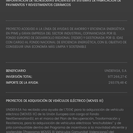
IMPLANTACIÓN DE TECNOLOGÍAS EFICIENTES EN SISTEMAS DE FABRICACIÓN DE
PAVIMENTOS Y REVESTIMIENTOS CERÁMICOS
PROYECTO ACOGIDO A LA LÍNEA DE AYUDAS DE AHORRO Y EFICIENCIA ENERGÉTICA
EN PYME y GRAN EMPRESA DEL SECTOR INDUSTRIAL, COFINANCIADA POR EL
FONDO EUROPEO DE DESARROLLO REGIONAL (FEDER) Y GESTIONADA POR EL IDAE
CON CARGO AL FONDO NACIONAL DE EFICIENCIA ENERGÉTICA, CON EL OBJETIVO DE
CONSEGUIR UNA ECONOMÍA MÁS LIMPIA Y SOSTENIBLE
BENEFICIARIO:
UNDEFASA, S.A.
INVERSIÓN TOTAL:
977.266,27 €
IMPORTE DE LA AYUDA:
293.179,48 €
PROYECTOS DE ADQUISICIÓN DE VEHÍCULOS ELÉCTRICO (MOVES III)
UNDEFASA ha recibido una ayuda de 1.700€ para la adquisición de vehículo
eléctrico (MOVES III) de la Unión Europea con cargo al Fondo
NextGenerationEU, en el marco del Plan de Recuperación, Trasformación y
Resiliencia, para la adquisición de vehículos eléctricos “enchufables” y de
pila combustible dentro del Programa de incentivos a la movilidad eficiente y
sostenible (Programa MOVES III Vehículos Comunitat Valenciana) del