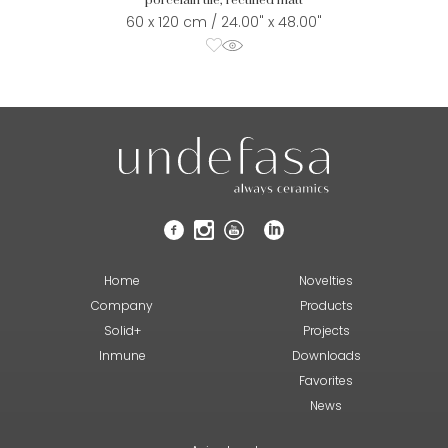
porcelain tile, rectified matt
60 x 120 cm / 24.00" x 48.00"
Home
Novelties
Company
Products
Solid+
Projects
Inmune
Downloads
Favorites
News