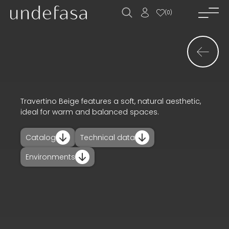
(
0
)
home_
company_
novelties_
products_
Travertino Beige features a soft, natural aesthetic,
ideal for warm and balanced spaces.
projects_
Catalog
Technical data
downloads_
Environments
contact_
news_
ES
EN
FR