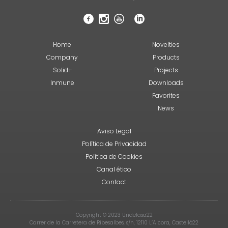
Home
Novelties
Company
Products
Solid+
Projects
Inmune
Downloads
Favorites
News
Aviso Legal
Política de Privacidad
Política de Cookies
Canal ético
Contact
Copyright © 2023 Undefasa22
Carrer de la Carretera de Ribesalbes, s/n, 12110 L’Alcora, Castelló22