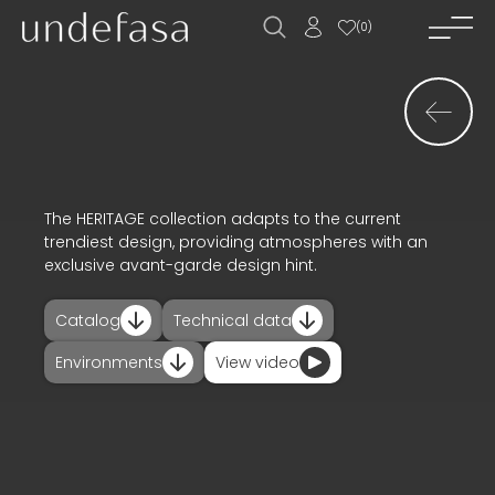
(
0
)
home_
company_
novelties_
products_
The HERITAGE collection adapts to the current
trendiest design, providing atmospheres with an
projects_
exclusive avant-garde design hint.
downloads_
Catalog
Technical data
contact_
Environments
View video
news_
ES
EN
FR