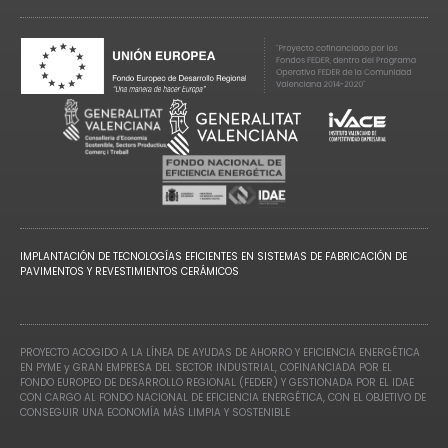
IMPLANTACIÓN DE TECNOLOGÍAS EFICIENTES EN SISTEMAS DE FABRICACIÓN DE
PAVIMENTOS Y REVESTIMIENTOS CERÁMICOS
PROYECTO ACOGIDO A LA LÍNEA DE AYUDAS DE AHORRO Y EFICIENCIA ENERGÉTICA
EN PYME y GRAN EMPRESA DEL SECTOR INDUSTRIAL, COFINANCIADA POR EL
FONDO EUROPEO DE DESARROLLO REGIONAL (FEDER) Y GESTIONADA POR EL IDAE
CON CARGO AL FONDO NACIONAL DE EFICIENCIA ENERGÉTICA, CON EL OBJETIVO DE
CONSEGUIR UNA ECONOMÍA MÁS LIMPIA Y SOSTENIBLE